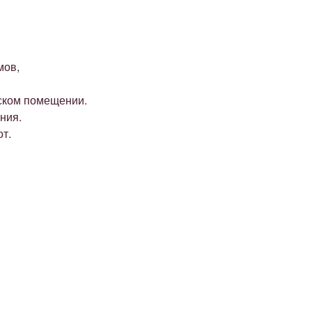
мов,
дском помещении.
ния.
т.