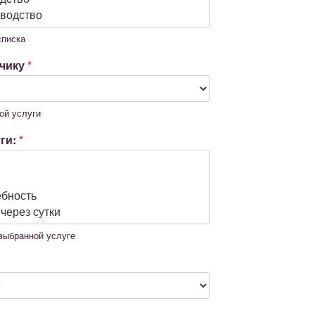
списка
зчику
*
ой услуги
ги:
*
 выбранной услуге