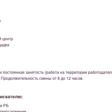
о
й центр
щадка
 постоянная занятость (работа на территории работодател
0. Продолжительность смены от 8 до 12 часов.
оискателю:
ли РБ
 телосложение