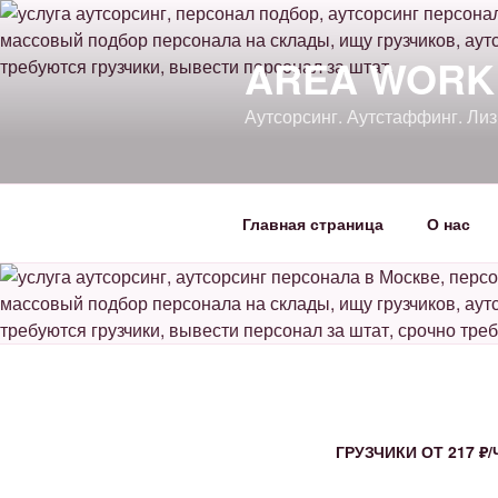
Перейти
к
AREA WORK
содержимому
Аутсорсинг. Аутстаффинг. Ли
Главная страница
О нас
ГРУЗЧИКИ ОТ 217 ₽